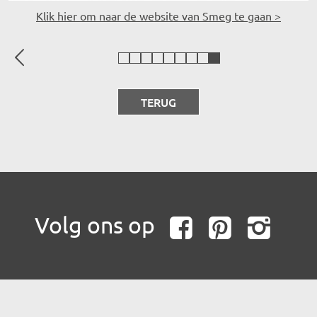
Klik hier om naar de website van Smeg te gaan >
vorige
Bora
Quooker
KitchenAid
Bosch
Gaggenau
Miele
Neff
Siemens
Smeg
TERUG
Volg ons op
Faceboo
Pinte
In