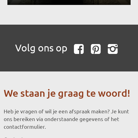
Volg ons op
Faceboo
Pinte
In
We staan je graag te woord!
Heb je vragen of wil je een afspraak maken? Je kunt
ons bereiken via onderstaande gegevens of het
contactformulier.