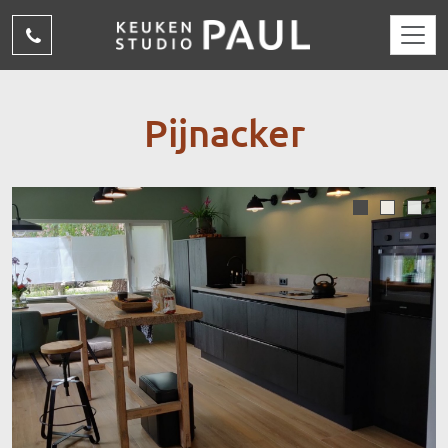
Overslaan en naar de inhoud gaan
(015)
310
15
Pijnacker
69