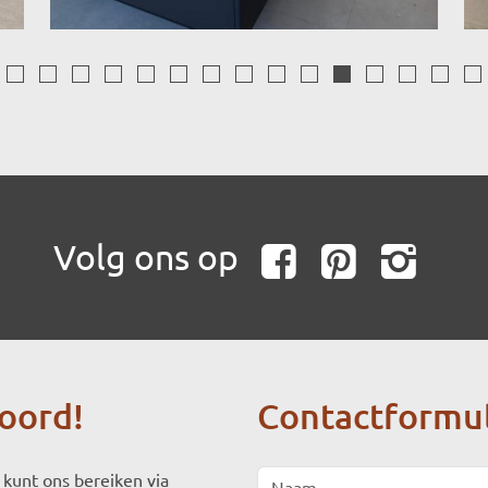
vorige
Out-
Delfgauw
Amerongen
Den
Zoetermeer
Den
Pijnacker
Zwanenburg
Noordwijk
Pijnacker
Voorburg
Rotterdam
Berkel
Kess
of-
haag
Haag
en
Ha
the-
Rodenrijs
box
Volg ons op
Faceboo
Pinte
In
woord!
Contactformul
Naam
 kunt ons bereiken via