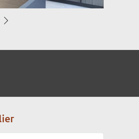
volgende
el
Den
ag
k
rest
stagram
ier