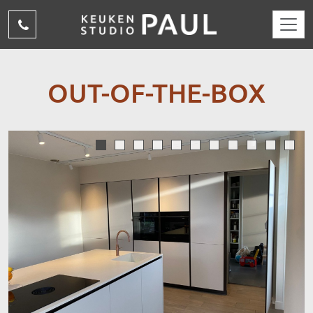
Overslaan en naar de inhoud gaan
(015)
310
15
OUT-OF-THE-BOX
69